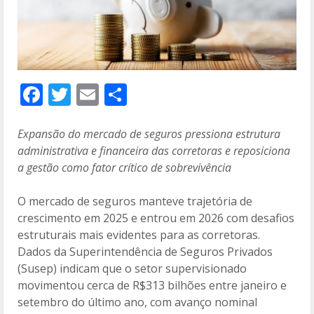
F
T
E
C
ac
w
m
o
e
itt
ai
m
Expansão do mercado de seguros pressiona estrutura
administrativa e financeira das corretoras e reposiciona
b
er
l
p
a gestão como fator crítico de sobrevivência
o
ar
o
til
O mercado de seguros manteve trajetória de
crescimento em 2025 e entrou em 2026 com desafios
k
h
estruturais mais evidentes para as corretoras.
ar
Dados da Superintendência de Seguros Privados
(Susep) indicam que o setor supervisionado
movimentou cerca de R$313 bilhões entre janeiro e
setembro do último ano, com avanço nominal