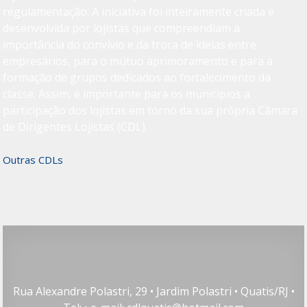
regulamentação. A iniciativa foi inteiramente criada e
desenvolvida por lojistas que compreendiam a
importância do convívio e da troca de ideias entre
empresários, para o mútuo aprimoramento e para a
formação de grupos dedicados ao fortalecimento da
classe. Assim, é importante para os municípios a
participação dos lojistas em torno da sua própria Câmara
de Dirigentes Lojistas (CDL).
Outras CDLs
Rua Alexandre Polastri, 29 • Jardim Polastri • Quatis/RJ •