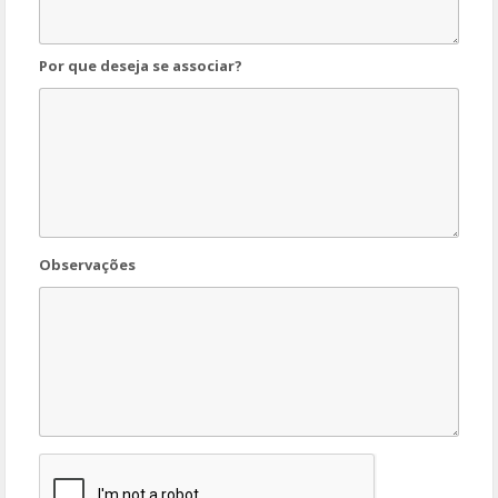
e
E
m
Por que deseja se associar?
p
r
e
s
a
Observações