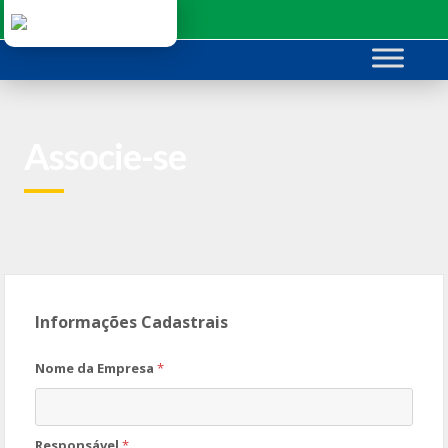
Ir
para
o
conteúdo
Associe-se
Informações Cadastrais
Nome da Empresa
*
Responsável
*