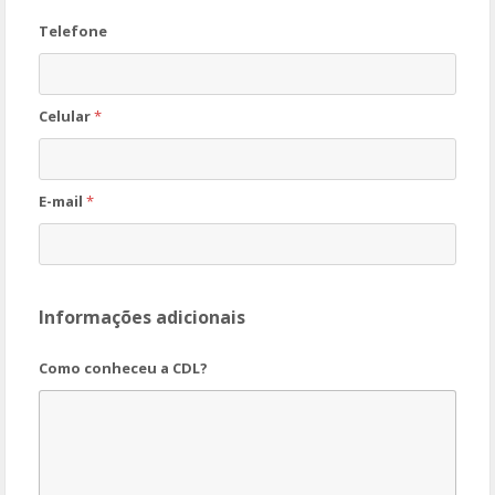
Telefone
Celular
*
E-mail
*
Informações adicionais
C
Como conheceu a CDL?
o
m
o
N
o
m