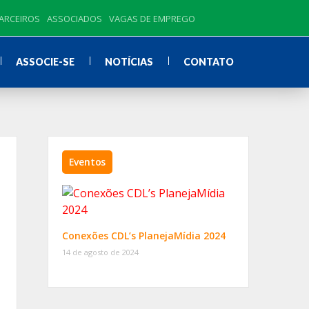
ARCEIROS
ASSOCIADOS
VAGAS DE EMPREGO
ASSOCIE-SE
NOTÍCIAS
CONTATO
Eventos
Conexões CDL’s PlanejaMídia 2024
14 de agosto de 2024