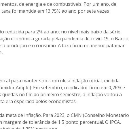
imentos, de energia e de combustíveis. Por um ano, de
 taxa foi mantida em 13,75% ao ano por sete vezes
 sido reduzida para 2% ao ano, no nível mais baixo da série
tração econômica gerada pela pandemia de covid-19, o Banco
ar a produção e o consumo. A taxa ficou no menor patamar
1.
ntral para manter sob controle a inflação oficial, medida
sumidor Amplo). Em setembro, o indicador ficou em 0,26% e
quedas no fim do primeiro semestre, a inflação voltou a
ta era esperada pelos economistas.
 da meta de inflação. Para 2023, o CMN (Conselho Monetário
om margem de tolerância de 1,5 ponto percentual. O IPCA,
 abaixo de 1,75% neste ano.