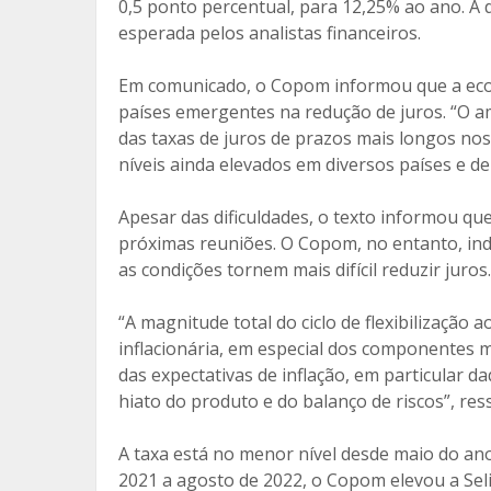
0,5 ponto percentual, para 12,25% ao ano. A d
o
ar
esperada pelos analistas financeiros.
o
til
Em comunicado, o Copom informou que a econ
k
h
países emergentes na redução de juros. “O a
ar
das taxas de juros de prazos mais longos nos 
níveis ainda elevados em diversos países e d
Apesar das dificuldades, o texto informou qu
próximas reuniões. O Copom, no entanto, in
as condições tornem mais difícil reduzir juros.
“A magnitude total do ciclo de flexibilizaçã
inflacionária, em especial dos componentes ma
das expectativas de inflação, em particular d
hiato do produto e do balanço de riscos”, ress
A taxa está no menor nível desde maio do a
2021 a agosto de 2022, o Copom elevou a Seli