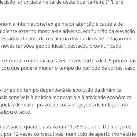
ecisão, anunciada na tarde desta quarta-feira (1º), era
omia internacional exige maior atenção e cautela de
mbiente externo mostra-se adverso, em função da elevação
Estados Unidos, da resiliência dos núcleos de inflação em
e novas tensões geopolíticas”, destacou o comunicado.
e o Copom continuará a fazer novos cortes de 0,5 ponto nas
dicou que poderá mudar o tempo do período de cortes, caso
o ao longo do tempo dependerá da evolução da dinâmica
is sensíveis à política monetária e à atividade econômica,
aquelas de maior prazo, de suas projeções de inflação, do
altou o texto.
no passado, quando estava em 11,75% ao ano. De março de
c por 12 vezes consecutivas, num ciclo de aperto monetário