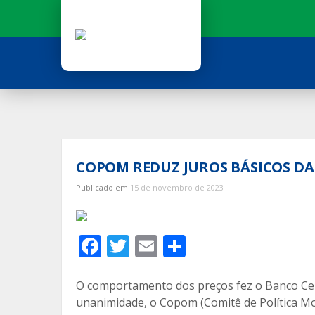
Ir
para
o
conteúdo
COPOM REDUZ JUROS BÁSICOS DA
Publicado em
15 de novembro de 2023
F
T
E
C
ac
w
m
o
e
itt
ai
m
O comportamento dos preços fez o Banco Centr
unanimidade, o Copom (Comitê de Política Mon
b
er
l
p