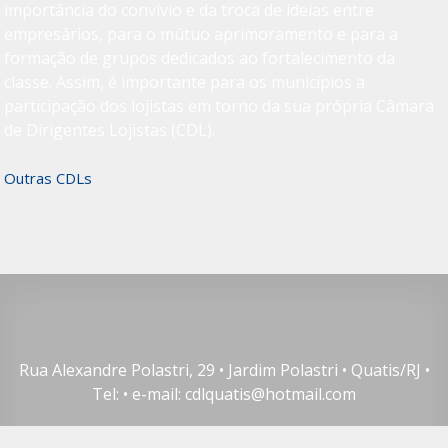
importância do convívio e da troca de ideias entre
empresários, para o mútuo aprimoramento e para a
formação de grupos dedicados ao fortalecimento da
classe. Assim, é importante para os municípios a
participação dos lojistas em torno da sua própria Câmara
de Dirigentes Lojistas (CDL).
Outras CDLs
Rua Alexandre Polastri, 29 • Jardim Polastri • Quatis/RJ •
Tel: • e-mail: cdlquatis@hotmail.com