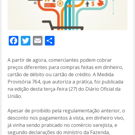
F
T
E
C
ac
w
m
o
e
itt
ai
m
A partir de agora, comerciantes podem cobrar
b
er
l
p
preços diferentes para compras feitas em dinheiro,
cartão de débito ou cartão de crédito. A Medida
o
ar
Provisória 764, que autoriza a prática, foi publicada
o
til
na edição desta terça-feira (27) do Diário Oficial da
k
h
União.
ar
Apesar de proibido pela regulamentação anterior, o
desconto nos pagamentos à vista, em dinheiro vivo,
já vinha sendo praticado no comércio varejista, e
segundo declarações do ministro da Fazenda,