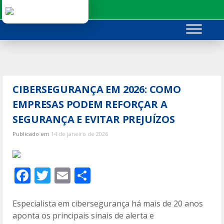
Ir
para
o
conteúdo
CIBERSEGURANÇA EM 2026: COMO
EMPRESAS PODEM REFORÇAR A
SEGURANÇA E EVITAR PREJUÍZOS
Publicado em
14 de janeiro de 2026
F
T
E
C
ac
w
m
o
e
itt
ai
m
Especialista em cibersegurança há mais de 20 anos
aponta os principais sinais de alerta e
b
er
l
p