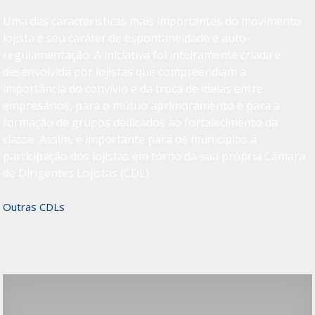
Uma das características mais importantes do movimento
lojista é seu caráter de espontaneidade e auto-
regulamentação. A iniciativa foi inteiramente criada e
desenvolvida por lojistas que compreendiam a
importância do convívio e da troca de ideias entre
empresários, para o mútuo aprimoramento e para a
formação de grupos dedicados ao fortalecimento da
classe. Assim, é importante para os municípios a
participação dos lojistas em torno da sua própria Câmara
de Dirigentes Lojistas (CDL).
Outras CDLs