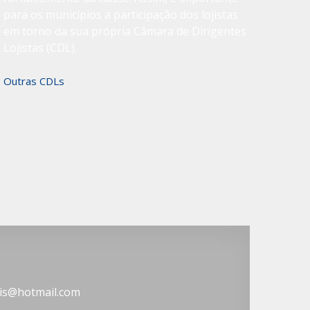
para os municípios a participação dos lojistas
em torno da sua própria Câmara de Dirigentes
Lojistas (CDL).
Outras CDLs
uatis@hotmail.com