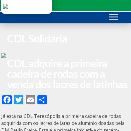
Ir
para
o
conteúdo
CDL Solidária
CDL adquire a primeira
cadeira de rodas com a
venda dos lacres de latinhas
F
T
E
C
ac
w
m
o
e
itt
ai
m
Já está na CDL Teresópolis a primeira cadeira de rodas
adquirida com os lacres de latas de alumínio doadas pela
b
er
l
p
E.M Paulo Freire. Esta é a primeira iniciativa do recém-