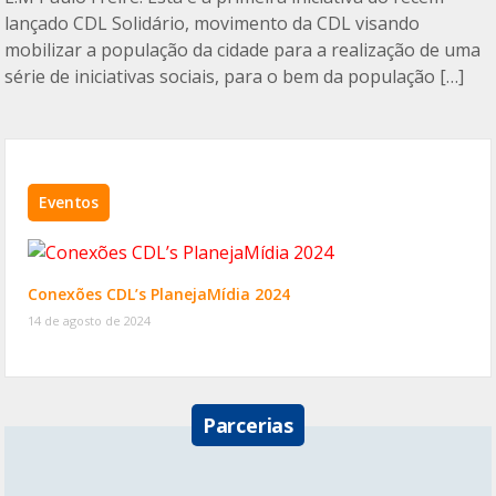
o
ar
lançado CDL Solidário, movimento da CDL visando
o
til
mobilizar a população da cidade para a realização de uma
série de iniciativas sociais, para o bem da população […]
k
h
ar
Eventos
Conexões CDL’s PlanejaMídia 2024
14 de agosto de 2024
Parcerias