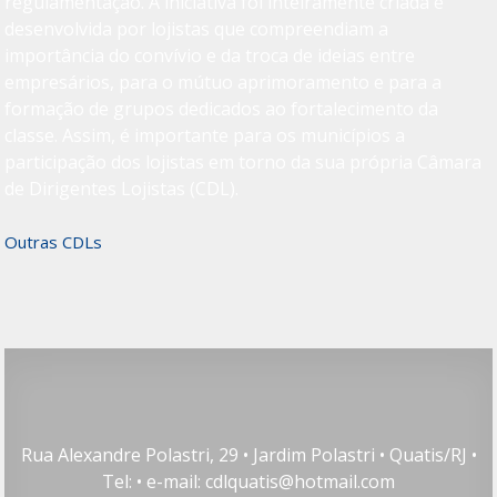
regulamentação. A iniciativa foi inteiramente criada e
desenvolvida por lojistas que compreendiam a
importância do convívio e da troca de ideias entre
empresários, para o mútuo aprimoramento e para a
formação de grupos dedicados ao fortalecimento da
classe. Assim, é importante para os municípios a
participação dos lojistas em torno da sua própria Câmara
de Dirigentes Lojistas (CDL).
Outras CDLs
Rua Alexandre Polastri, 29 • Jardim Polastri • Quatis/RJ •
Tel: • e-mail: cdlquatis@hotmail.com